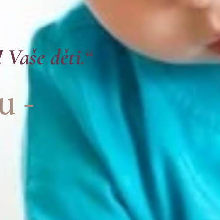
 Vaše děti.“
u -