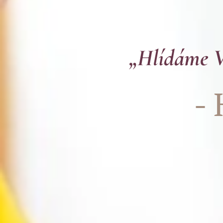
„Hlídáme Vá
- 