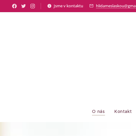
Jsme v kontaktu
hlidameslaskou@gmai
O nás
Kontakt